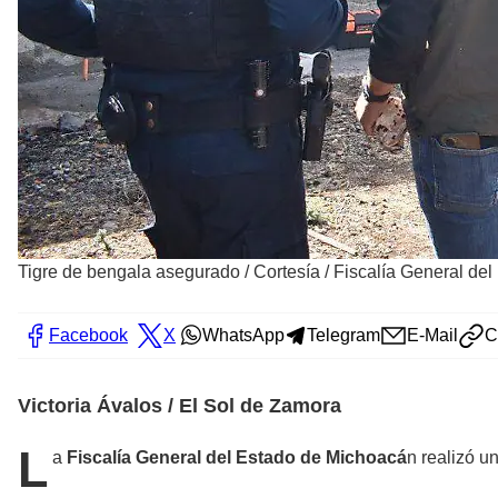
Tigre de bengala asegurado
/
Cortesía / Fiscalía General de
Facebook
X
WhatsApp
Telegram
E-Mail
C
Victoria Ávalos / El Sol de Zamora
L
a
Fiscalía General del Estado de Michoacá
n realizó u