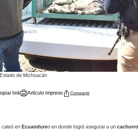
l Estado de Michoacán
opiar link
Artículo impreso
Compartir
n cateó en
Ecuandure
o en donde logró asegurar a un
cachorro