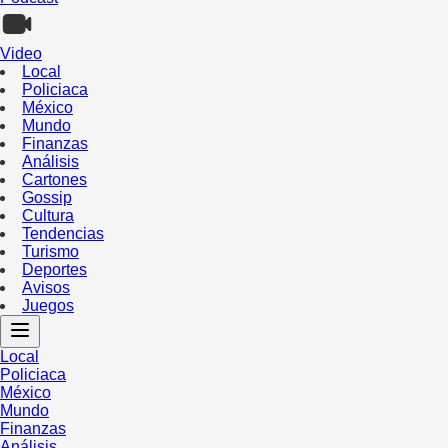
Video
Local
Policiaca
México
Mundo
Finanzas
Análisis
Cartones
Gossip
Cultura
Tendencias
Turismo
Deportes
Avisos
Juegos
Local
Policiaca
México
Mundo
Finanzas
Análisis