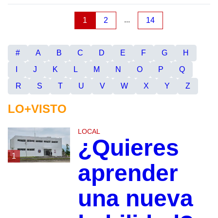
...
1
2
14
#
A
B
C
D
E
F
G
H
I
J
K
L
M
N
O
P
Q
R
S
T
U
V
W
X
Y
Z
LO+VISTO
LOCAL
¿Quieres
1
aprender
una nueva