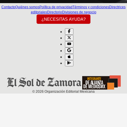
Contacto
Quiénes somos
Política de privacidad
Términos y condiciones
Directrices
editoriales
Directorio
Divisiones de negocio
¿NECESITAS AYUDA?
©
2026
Organización Editorial Mexicana