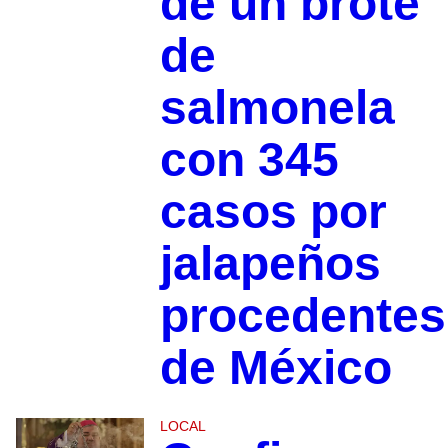
de un brote
de
salmonela
con 345
casos por
jalapeños
procedentes
de México
LOCAL