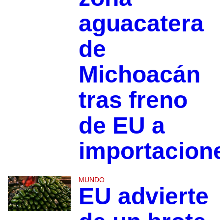
aguacatera
de
Michoacán
tras freno
de EU a
importacion
MUNDO
EU advierte