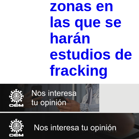
zonas en
las que se
harán
estudios de
fracking