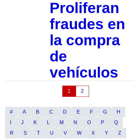
Proliferan
fraudes en
la compra
de
vehículos
1
2
#
A
B
C
D
E
F
G
H
I
J
K
L
M
N
O
P
Q
R
S
T
U
V
W
X
Y
Z