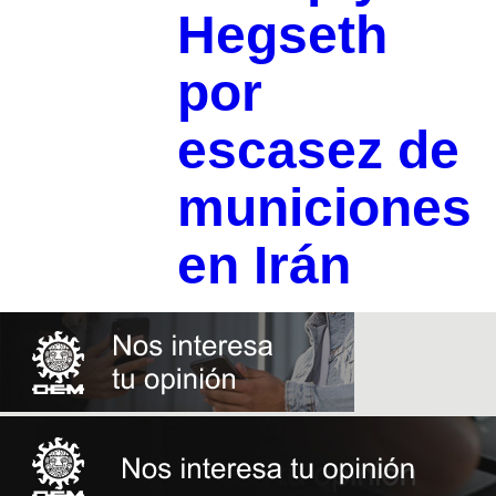
Hegseth
por
escasez de
municiones
en Irán