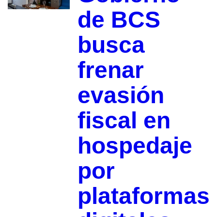
de BCS
busca
frenar
evasión
fiscal en
hospedaje
por
plataformas