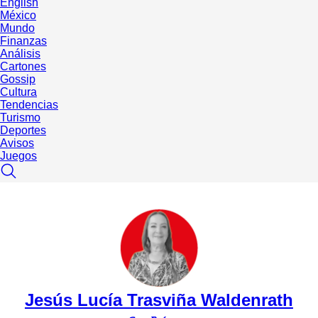
English
México
Mundo
Finanzas
Análisis
Cartones
Gossip
Cultura
Tendencias
Turismo
Deportes
Avisos
Juegos
Jesús Lucía Trasviña Waldenrath