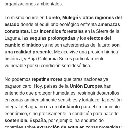
organizaciones ambientales.
Lo mismo ocurre en
Loreto, Mulegé
y
otras regiones del
estado
donde el equilibrio ecológico enfrenta
amenazas
constantes
. Los
incendios forestales
en la Sierra de la
Laguna, las
sequías prolongadas
y los
efectos del
cambio climático
ya no son advertencias del futuro:
son
una realidad presente
. México vive una presión hídrica
histórica, y Baja California Sur es particularmente
vulnerable por su condición semidesértica.
No podemos
repetir errores
que otras naciones ya
pagaron caro. Hoy, países de la
Unión Europea
han
entendido que proteger humedales, restringir desarrollos
en zonas ambientalmente sensibles y fortalecer la gestión
integral del agua no es un
obstáculo
para el crecimiento
económico, sino precisamente la condición para hacerlo
sostenible
.
España
, por ejemplo, ha endurecido
controles sobre
extracción de agua
en zonas protegidas;