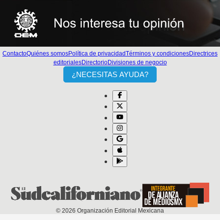
Contacto
Quiénes somos
Política de privacidad
Términos y condiciones
Directrices
editoriales
Directorio
Divisiones de negocio
¿NECESITAS AYUDA?
©
2026
Organización Editorial Mexicana