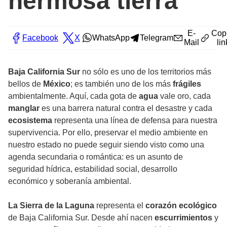
hermosa tierra
E-
Cop
Facebook
X
WhatsApp
Telegram
Mail
lin
Baja California Sur
no sólo es uno de los territorios más
bellos de
México
; es también uno de los más
frágiles
ambientalmente. Aquí, cada gota de
agua
vale oro, cada
manglar
es una barrera natural contra el desastre y cada
ecosistema
representa una línea de defensa para nuestra
supervivencia. Por ello, preservar el medio ambiente en
nuestro estado no puede seguir siendo visto como una
agenda secundaria o romántica: es un asunto de
seguridad hídrica, estabilidad social, desarrollo
económico y soberanía ambiental.
La Sierra de la Laguna
representa el
corazón ecológico
de Baja California Sur. Desde ahí nacen
escurrimientos
y