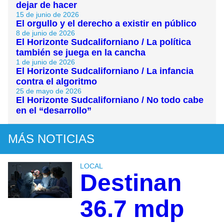
dejar de hacer
15 de junio de 2026
El orgullo y el derecho a existir en público
8 de junio de 2026
El Horizonte Sudcaliforniano / La política
también se juega en la cancha
1 de junio de 2026
El Horizonte Sudcaliforniano / La infancia
contra el algoritmo
25 de mayo de 2026
El Horizonte Sudcaliforniano / No todo cabe
en el “desarrollo”
MÁS NOTICIAS
LOCAL
Destinan
36.7 mdp