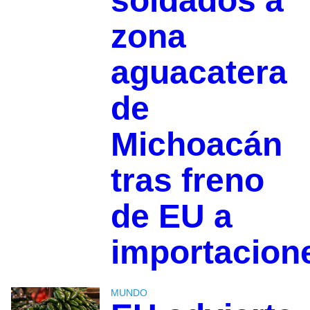
soldados a
zona
aguacatera
de
Michoacán
tras freno
de EU a
importacion
MUNDO