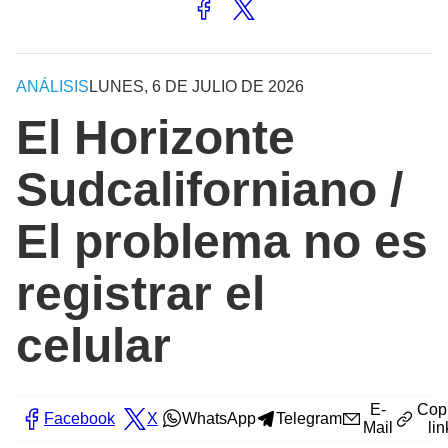
ANÁLISIS
LUNES, 6 DE JULIO DE 2026
El Horizonte
Sudcaliforniano /
El problema no es
registrar el
celular
E-
Cop
Facebook
X
WhatsApp
Telegram
Mail
lin