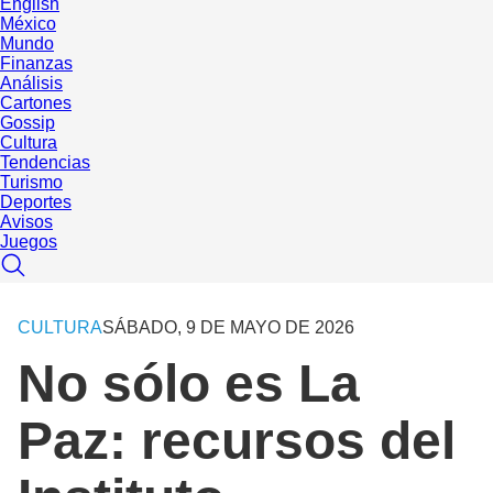
English
México
Mundo
Finanzas
Análisis
Cartones
Gossip
Cultura
Tendencias
Turismo
Deportes
Avisos
Juegos
CULTURA
SÁBADO, 9 DE MAYO DE 2026
No sólo es La
Paz: recursos del