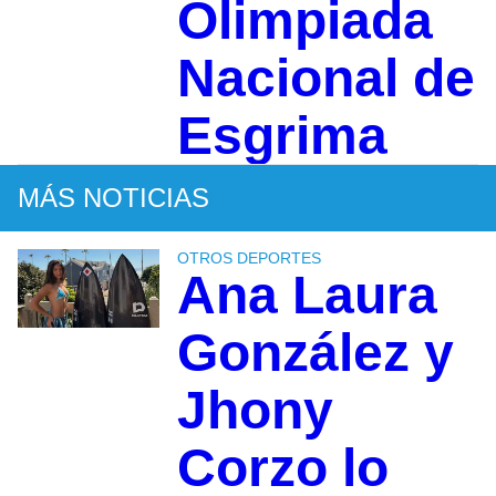
Olimpiada
Nacional de
Esgrima
MÁS NOTICIAS
OTROS DEPORTES
Ana Laura
González y
Jhony
Corzo lo