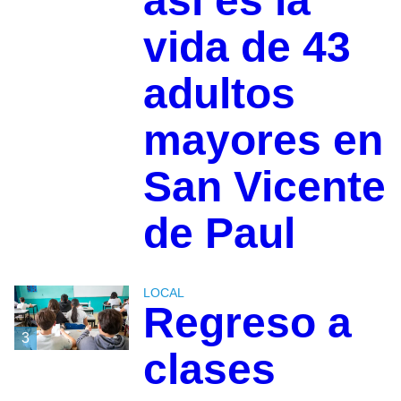
así es la
vida de 43
adultos
mayores en
San Vicente
de Paul
LOCAL
Regreso a
3
clases