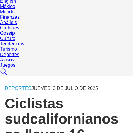
English
México
Mundo
Finanzas
Análisis
Cartones
Gossip
Cultura
Tendencias
Turismo
Deportes
Avisos
Juegos
DEPORTES
JUEVES, 3 DE JULIO DE 2025
Ciclistas
sudcalifornianos