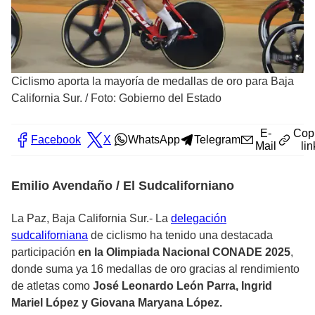
Ciclismo aporta la mayoría de medallas de oro para Baja
California Sur.
/
Foto: Gobierno del Estado
E-
Cop
Facebook
X
WhatsApp
Telegram
Mail
lin
Emilio Avendaño / El Sudcaliforniano
La Paz, Baja California Sur.- La
delegación
sudcaliforniana
de ciclismo ha tenido una destacada
participación
en la Olimpiada Nacional CONADE 2025
,
donde suma ya 16 medallas de oro gracias al rendimiento
de atletas como
José Leonardo León Parra, Ingrid
Mariel López y Giovana Maryana López.