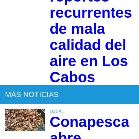
recurrentes
de mala
calidad del
aire en Los
Cabos
MÁS NOTICIAS
LOCAL
Conapesca
abre