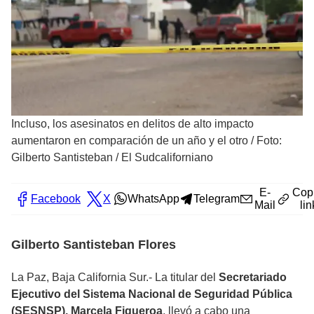
Incluso, los asesinatos en delitos de alto impacto
aumentaron en comparación de un año y el otro
/
Foto:
Gilberto Santisteban / El Sudcaliforniano
E-
Cop
Facebook
X
WhatsApp
Telegram
Mail
lin
Gilberto Santisteban Flores
La Paz, Baja California Sur.- La titular del
Secretariado
Ejecutivo del Sistema Nacional de Seguridad Pública
(SESNSP), Marcela Figueroa
, llevó a cabo una