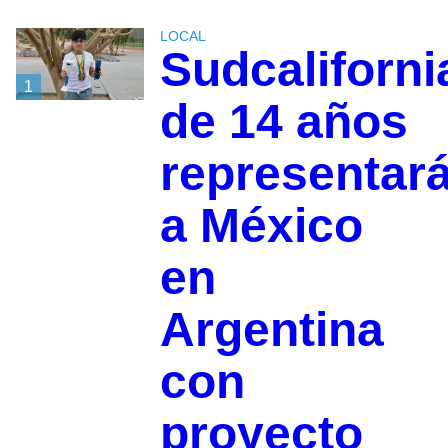
LOCAL
Sudcaliforn
1
de 14 años
representar
a México
en
Argentina
con
proyecto