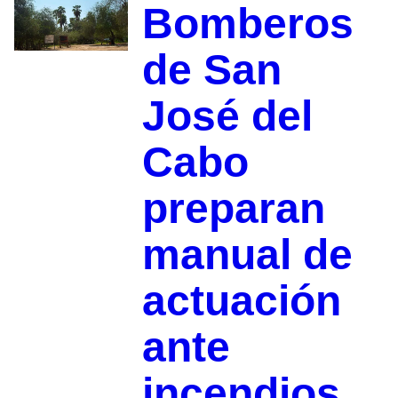
Bomberos
de San
José del
Cabo
preparan
manual de
actuación
ante
incendios