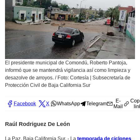
El presidente municipal de Comondú, Roberto Pantoja,
informó que se mantendrá vigilancia así como limpieza y
desazolve de arroyos.
/
Foto: Cortesía | Subsecretaría de
Protección Civil de Baja California Sur
E-
Cop
Facebook
X
WhatsApp
Telegram
Mail
lin
Raúl Rodriguez De León
La Paz, Baja California Sur. - La
temporada de ciclones