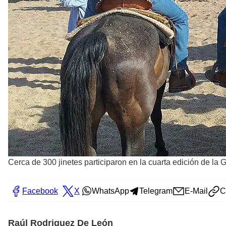
Cerca de 300 jinetes participaron en la cuarta edición de la
Facebook
X
WhatsApp
Telegram
E-Mail
C
Raúl Rodriguez De León