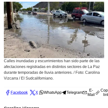
Calles inundadas y escurrimientos han sido parte de las
afectaciones registradas en distintos sectores de La Paz
durante temporadas de lluvia anteriores.
/
Foto: Carolina
Vizcarra / El Sudcaliforniano.
E-
Cop
Facebook
X
WhatsApp
Telegram
Mail
lin