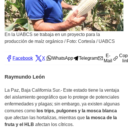
En la UABCS se trabaja en un proyecto para la
producción de maíz orgánico
/
Foto: Cortesía / UABCS
E-
Cop
Facebook
X
WhatsApp
Telegram
Mail
lin
Raymundo León
La Paz, Baja California Sur.- Este estado tiene la ventaja
del aislamiento geográfico que lo protege de potenciales
enfermedades y plagas; sin embargo, ya existen algunas
comunes como
los trips, pulgones y la mosca blanca
que afectan las hortalizas, mientras que
la mosca de la
fruta y el HLB
afectan los cítricos.