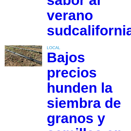
sabor al
verano
sudcaliforni
LOCAL
Bajos
precios
hunden la
siembra de
granos y