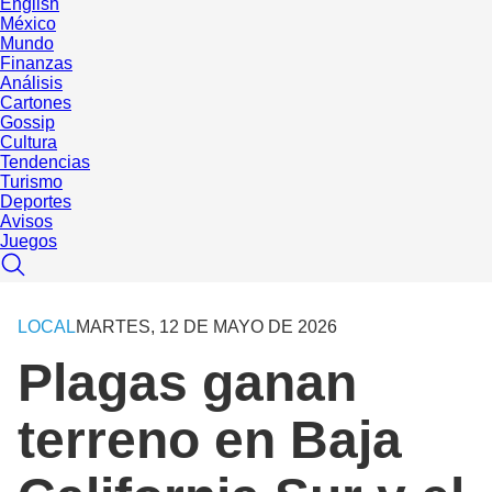
English
México
Mundo
Finanzas
Análisis
Cartones
Gossip
Cultura
Tendencias
Turismo
Deportes
Avisos
Juegos
LOCAL
MARTES, 12 DE MAYO DE 2026
Plagas ganan
terreno en Baja