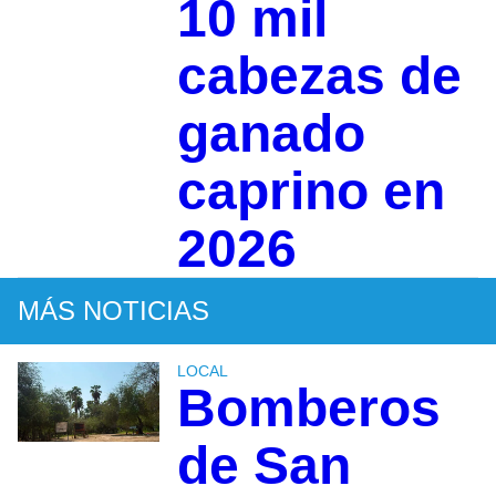
10 mil
cabezas de
ganado
caprino en
2026
MÁS NOTICIAS
LOCAL
Bomberos
de San