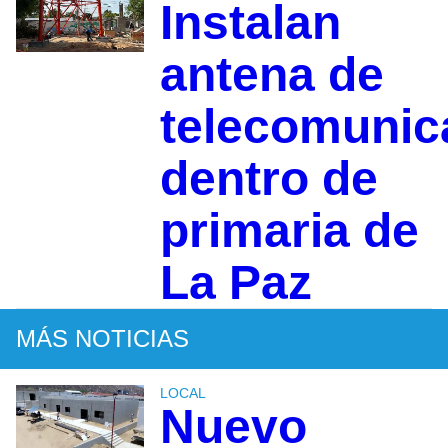
Instalan
antena de
telecomunic
dentro de
primaria de
La Paz
MÁS NOTICIAS
LOCAL
Nuevo