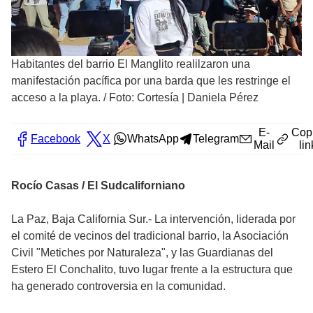
Habitantes del barrio El Manglito realilzaron una
manifestación pacífica por una barda que les restringe el
acceso a la playa.
/
Foto: Cortesía | Daniela Pérez
E-
Cop
Facebook
X
WhatsApp
Telegram
Mail
lin
Rocío Casas / El Sudcaliforniano
La Paz, Baja California Sur.- La intervención, liderada por
el comité de vecinos del tradicional barrio, la Asociación
Civil "Metiches por Naturaleza", y las Guardianas del
Estero El Conchalito, tuvo lugar frente a la estructura que
ha generado controversia en la comunidad.