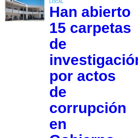
LOCAL
Han abierto
15 carpetas
de
investigació
por actos
de
corrupción
en