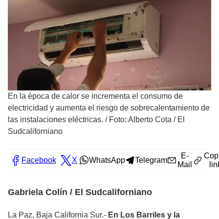
En la época de calor se incrementa el consumo de
electricidad y aumenta el riesgo de sobrecalentamiento de
las instalaciones eléctricas.
/
Foto: Alberto Cota / El
Sudcaliforniano
E-
Cop
Facebook
X
WhatsApp
Telegram
Mail
lin
Gabriela Colín / El Sudcaliforniano
La Paz, Baja California Sur.-
En Los Barriles y la