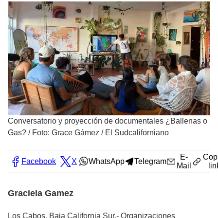
Conversatorio y proyección de documentales ¿Ballenas o
Gas?
/
Foto: Grace Gámez / El Sudcaliforniano
E-
Cop
Facebook
X
WhatsApp
Telegram
Mail
lin
Graciela Gamez
Los Cabos, Baja California Sur.- Organizaciones