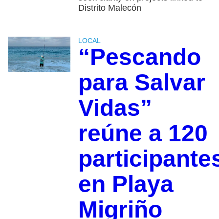
Distrito Malecón
LOCAL
“Pescando
para Salvar
Vidas”
reúne a 120
participante
en Playa
Migriño