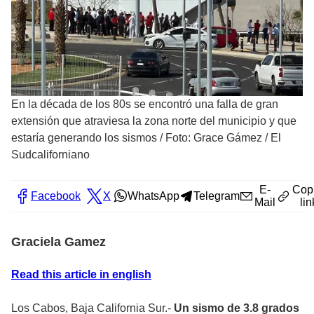
En la década de los 80s se encontró una falla de gran
extensión que atraviesa la zona norte del municipio y que
estaría generando los sismos
/
Foto: Grace Gámez / El
Sudcaliforniano
E-
Cop
Facebook
X
WhatsApp
Telegram
Mail
lin
Graciela Gamez
Read this article in english
Los Cabos, Baja California Sur.-
Un sismo de 3.8 grados