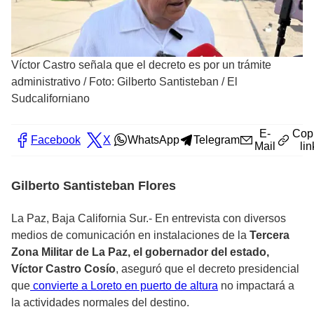
Víctor Castro señala que el decreto es por un trámite
administrativo
/
Foto: Gilberto Santisteban / El
Sudcaliforniano
E-
Cop
Facebook
X
WhatsApp
Telegram
Mail
lin
Gilberto Santisteban Flores
La Paz, Baja California Sur.- En entrevista con diversos
medios de comunicación en instalaciones de la
Tercera
Zona Militar de La Paz, el gobernador del estado,
Víctor Castro Cosío
, aseguró que el decreto presidencial
que
convierte a Loreto en puerto de altura
no impactará a
la actividades normales del destino.