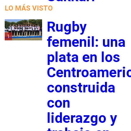
LO MÁS VISTO
Rugby
1
femenil: una
plata en los
Centroameri
construida
con
liderazgo y