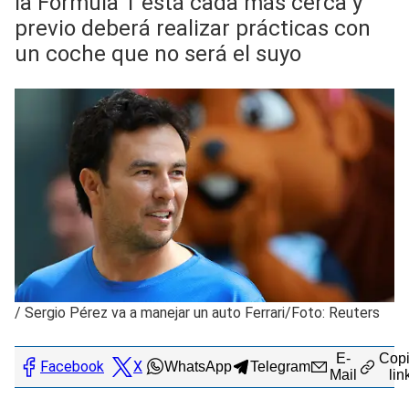
la Fórmula 1 está cada más cerca y
previo deberá realizar prácticas con
un coche que no será el suyo
/
Sergio Pérez va a manejar un auto Ferrari/Foto: Reuters
E-
Copi
Facebook
X
WhatsApp
Telegram
Mail
lin