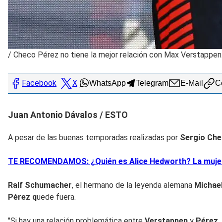
/
Checo Pérez no tiene la mejor relación con Max Verstappe
Facebook
X
WhatsApp
Telegram
E-Mail
Co
Juan Antonio Dávalos / ESTO
A pesar de las buenas temporadas realizadas por
Sergio Ch
TE RECOMENDAMOS: ¿Quién es Alice Hedworth? La mujer q
Ralf Schumacher
, el hermano de la leyenda alemana
Michae
Pérez q
uede fuera.
"Si hay una relación problemática entre
Verstappen
y
Pérez,