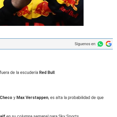
Síguenos en:
 fuera de la escudería
Red Bull
.
Checo
y
Max Verstappen
, es alta la probabilidad de que
alf
en su columna semanal para Sky Sports.