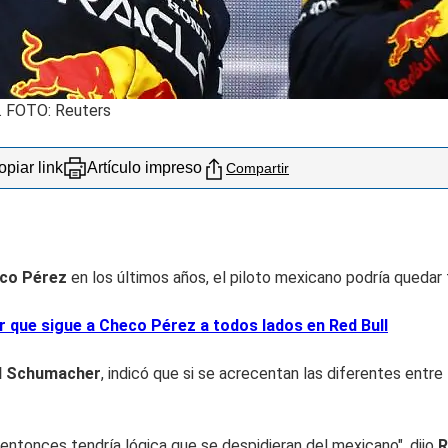
n. FOTO: Reuters
piar link
Artículo impreso
Compartir
eco Pérez
en los últimos años, el piloto mexicano podría quedar
ue sigue a Checo Pérez a todos lados en Red Bull
l Schumacher
, indicó que si se acrecentan las diferentes entre
entonces tendría lógica que se despidieran del mexicano", dijo
R