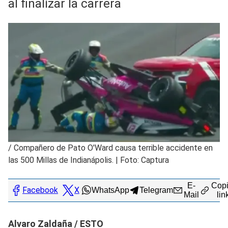
al finalizar la carrera
/
Compañero de Pato O'Ward causa terrible accidente en
las 500 Millas de Indianápolis. | Foto: Captura
E-
Copi
Facebook
X
WhatsApp
Telegram
Mail
lin
Alvaro Zaldaña / ESTO