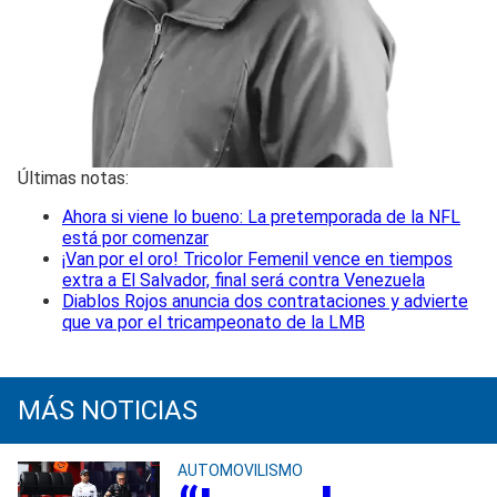
Últimas notas:
Ahora si viene lo bueno: La pretemporada de la NFL
está por comenzar
¡Van por el oro! Tricolor Femenil vence en tiempos
extra a El Salvador, final será contra Venezuela
Diablos Rojos anuncia dos contrataciones y advierte
que va por el tricampeonato de la LMB
MÁS NOTICIAS
AUTOMOVILISMO