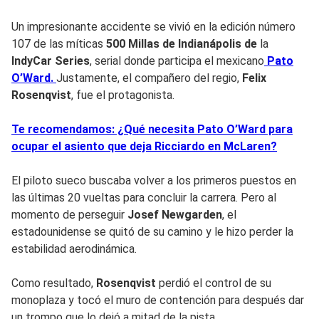
Un impresionante accidente se vivió en la edición número
107 de las míticas
500 Millas de Indianápolis de
la
IndyCar Series
, serial donde participa el mexicano
Pato
O’Ward.
Justamente, el compañero del regio,
Felix
Rosenqvist
, fue el protagonista.
Te recomendamos: ¿Qué necesita Pato O’Ward para
ocupar el asiento que deja Ricciardo en McLaren?
El piloto sueco buscaba volver a los primeros puestos en
las últimas 20 vueltas para concluir la carrera. Pero al
momento de perseguir
Josef Newgarden
, el
estadounidense se quitó de su camino y le hizo perder la
estabilidad aerodinámica.
Como resultado,
Rosenqvist
perdió el control de su
monoplaza y tocó el muro de contención para después dar
un trompo que lo dejó a mitad de la pista.