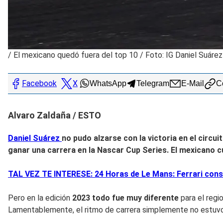
/
El mexicano quedó fuera del top 10 / Foto: IG Daniel Suárez
Facebook
X
WhatsApp
Telegram
E-Mail
Co
Alvaro Zaldaña / ESTO
Daniel Suárez
no pudo alzarse con la victoria en el circui
ganar una carrera en la Nascar Cup Series. El mexicano 
TAL VEZ TE INTERESE: 24 Horas de Le Mans: Ferrari consi
Pero en la edición
2023 todo fue muy diferente
para el regi
Lamentablemente, el ritmo de carrera simplemente no estuvo