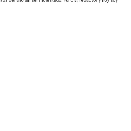
tos del año sin ser molestado. Fui CM, redactor y hoy soy