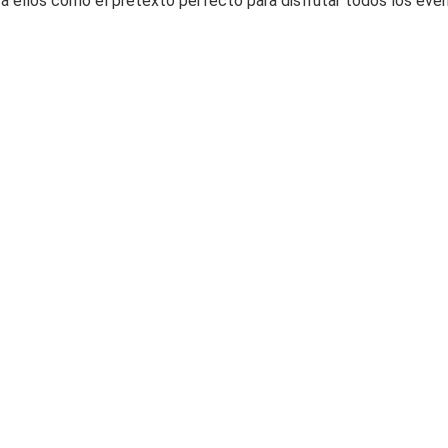
a ellos como el pretexto perfecto para disfrutar todos los even