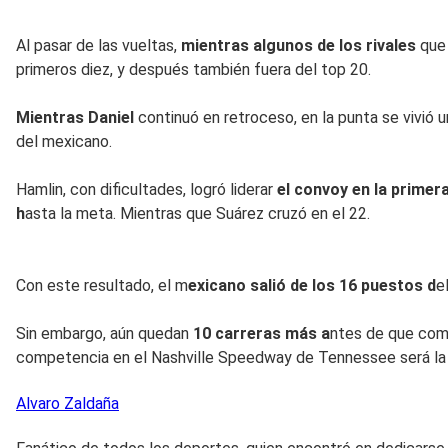
Al pasar de las vueltas,
mientras algunos de los rivales
que 
primeros diez, y después también fuera del top 20.
Mientras Daniel
continuó en retroceso, en la punta se vivió 
del mexicano.
Hamlin, con dificultades, logró liderar
el convoy en la primer
h
asta la meta. Mientras que Suárez cruzó en el 22.
Con este resultado, el m
exicano salió de los 16 puestos d
e
Sin embargo, aún quedan
10 carreras más a
ntes de que comi
competencia en el Nashville Speedway de Tennessee será la
Alvaro
Zaldaña