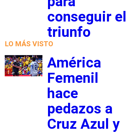
para
conseguir el
triunfo
LO MÁS VISTO
América
1
Femenil
hace
pedazos a
Cruz Azul y