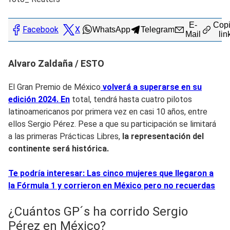
E-
Copi
Facebook
X
WhatsApp
Telegram
Mail
lin
Alvaro Zaldaña / ESTO
El Gran Premio de México
volverá a superarse en su
edición 2024. En
total, tendrá hasta cuatro pilotos
latinoamericanos por primera vez en casi 10 años, entre
ellos Sergio Pérez. Pese a que su participación se limitará
a las primeras Prácticas Libres,
la representación del
continente será histórica.
Te podría interesar: Las cinco mujeres que llegaron a
la Fórmula 1 y corrieron en México pero no recuerdas
¿Cuántos GP´s ha corrido Sergio
Pérez en México?