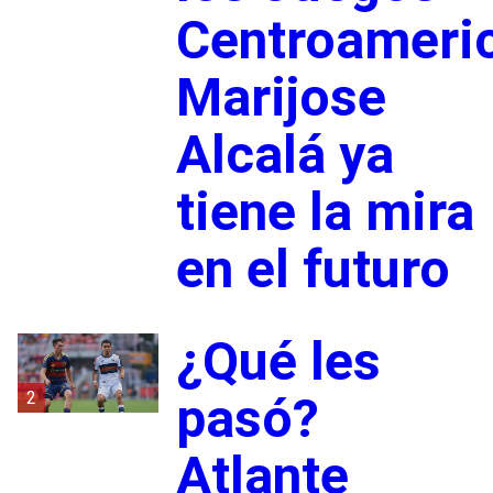
Centroameri
Marijose
Alcalá ya
tiene la mira
en el futuro
¿Qué les
2
pasó?
Atlante