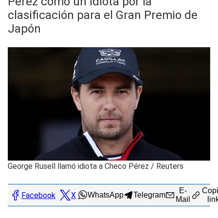
Pérez como un idiota por la
clasificación para el Gran Premio de
Japón
George Rusell llamó idiota a Checo Pérez
/
Reuters
E-
Copi
Facebook
X
WhatsApp
Telegram
Mail
lin