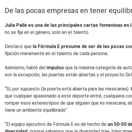
De las pocas empresas en tener equilib
Julia Palle es una de las principales cartas femeninas en 
no se fija en el género, solo en el talento.
Destacó que
la Fórmula E presume de ser de las pocas co
fijación meramente en el talento de cada persona.
Asimismo, habló del
impulso
que la máxima categoría de auto
son la excepción, las puertas están abiertas y el proyecto Girl
“Sí, por supuesto (la puerta está abierta para las mexicanas).
que cualquier apasionado a este deporte entré, cualquiera co
romper esos estereotipos de que alguien que es mexicana, algu
tiene un ambiente equilibrado”.
“El equipo ejecutivo de Fórmula E es de hecho de
un 50-50 d
diversidad,
porque sabemos que la diversidad trae, básicament