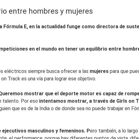
rio entre hombres y mujeres
la Fórmula E, en la actualidad funge como directora de suste
mpeticiones en el mundo en tener un equilibrio entre hombr
s eléctricos siempre busca ofrecer a las
mujeres
para que pued
 on Track es una vía para lograr ese objetivo.
Queremos mostrar que el deporte motor es capaz de romper 
n talento. Por eso
intentamos mostrar, a través de Girls on T
ien que es de la India o de donde sea no puede trabajar en Fórmu
e ejecutivos masculinos y femeninos. P
ero también, a lo larg
e, el performance, porque hay diferentes puntos de vista, difer