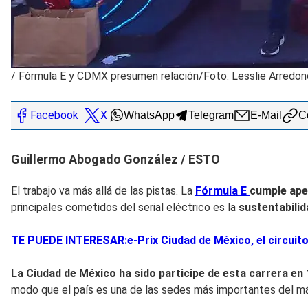
/
Fórmula E y CDMX presumen relación/Foto: Lesslie Arredo
Facebook
X
WhatsApp
Telegram
E-Mail
Co
Guillermo Abogado González / ESTO
El trabajo va más allá de las pistas. La
Fórmula E
cumple ap
principales cometidos del serial eléctrico es la
sustentabili
TE PUEDE INTERESAR:e-Prix Ciudad de México, el circuito 
La Ciudad de México ha sido participe de esta carrera en
modo que el país es una de las sedes más importantes del má