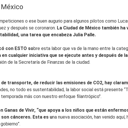
 México
ompeticiones o ese buen augurio para algunos pilotos como Lucas
uez y después se coronaron.
La Ciudad de México también ha vi
abilidad, una tarea que encabeza Julia Palle.
ticó con ESTO so
bre esta labor que va de la mano entre la categ
en cualquier iniciativa que se ejecute antes y después de la
ón de la Secretaría de Finanzas de la ciudad.
 de transporte, de reducir las emisiones de CO2, hay claram
des, no todo es sustentabilidad, la labor social está presente
 temporada más con nuestro enfoque filantrópico".
on Ganas de Vivir, “que apoya a los niños que están enferm
a son cánceres. Esta es u
na nueva asociación, han venido aquí,
 gobierno”.