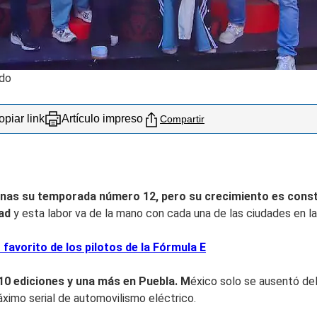
ndo
piar link
Artículo impreso
Compartir
enas su
temporada número 12, p
ero su crecimiento es const
dad
y esta labor va de la mano con cada una de las ciudades en l
favorito de los pilotos de la Fórmula E
 10 ediciones y una más en Puebla. M
éxico solo se ausentó del
ximo serial de automovilismo eléctrico.