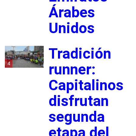
Árabes
Unidos
Tradición
4
runner:
Capitalinos
disfrutan
segunda
etapa del