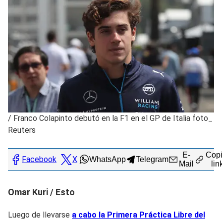
/
Franco Colapinto debutó en la F1 en el GP de Italia foto_
Reuters
E-
Copi
Facebook
X
WhatsApp
Telegram
Mail
lin
Omar Kuri / Esto
Luego de llevarse
a cabo la Primera Práctica Libre del