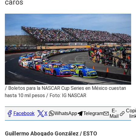
caros
/
Boletos para la NASCAR Cup Series en México cuestan
hasta 10 mil pesos / Foto: IG NASCAR
E-
Copi
Facebook
X
WhatsApp
Telegram
Mail
lin
Guillermo Abogado González / ESTO