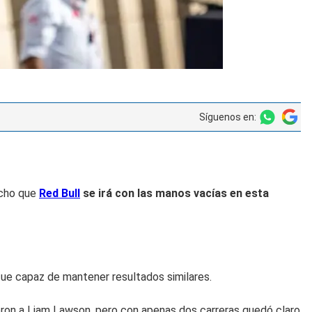
Síguenos en:
echo que
Red Bull
se irá con las manos vacías en esta
e capaz de mantener resultados similares.
eron a Liam Lawson, pero con apenas dos carreras quedó claro