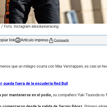
6 / Foto: Instagram alexdunneracing
piar link
Artículo impreso
Compartir
a menos que un milagro ocurra con Max Verstappen, es casi un h
er queda fuera de la escudería Red Bull
 por mantenerse en el podio,
su compañero Yuki Tsunoda no fu
to comenzaron desde la salida de Sergio Pérez.
Primero eligi