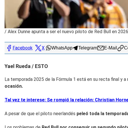
/
Alex Dunne apunta a ser el nuevo piloto de Red Bull en 202
Facebook
X
WhatsApp
Telegram
E-Mail
Co
Yael Rueda / ESTO
La temporada 2025 de la Fórmula 1 está en su recta final y 
ocasión.
Tal vez te interese: Se rompió la relación: Christian Horn
A pesar de que el piloto neerlandés
peleó toda la temporada
Los problemas de
Red Bull por conseguir un segundo pilo