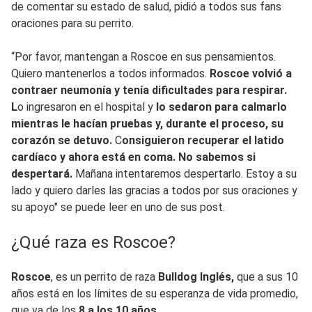
de comentar su estado de salud, pidió a todos sus fans
oraciones para su perrito.
“Por favor, mantengan a Roscoe en sus pensamientos.
Quiero mantenerlos a todos informados.
Roscoe volvió a
contraer neumonía y tenía dificultades para respirar.
L
o ingresaron en el hospital y
lo sedaron para calmarlo
mientras le hacían pruebas y, durante el proceso, su
corazón se detuvo.
C
onsiguieron recuperar el latido
cardíaco y ahora está en coma.
N
o sabemos si
despertará.
Mañana intentaremos despertarlo. Estoy a su
lado y quiero darles las gracias a todos por sus oraciones y
su apoyo" se puede leer en uno de sus post.
¿Qué raza es Roscoe?
Roscoe
, es un perrito de raza
Bulldog Inglés,
que a sus 10
años está en los límites de su esperanza de vida promedio,
que va de los
8 a los 10 años.