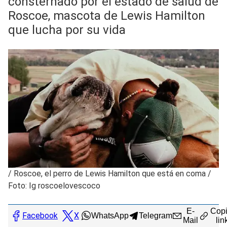
consternado por el estado de salud de
Roscoe, mascota de Lewis Hamilton
que lucha por su vida
/
Roscoe, el perro de Lewis Hamilton que está en coma /
Foto: Ig roscoelovescoco
E-
Copi
Facebook
X
WhatsApp
Telegram
Mail
lin