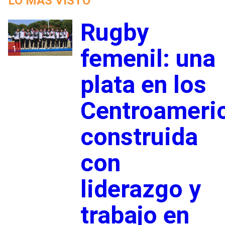
LO MÁS VISTO
Rugby
1
femenil: una
plata en los
Centroameri
construida
con
liderazgo y
trabajo en