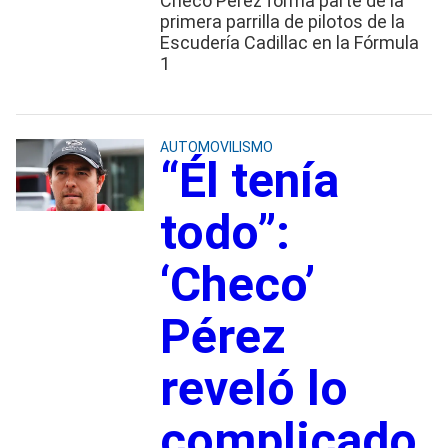
Checo Pérez forma parte de la
primera parrilla de pilotos de la
Escudería Cadillac en la Fórmula
1
AUTOMOVILISMO
“Él tenía
todo”:
‘Checo’
Pérez
reveló lo
complicado