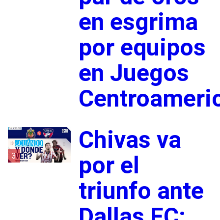
en esgrima
por equipos
en Juegos
Centroameri
Chivas va
3
por el
triunfo ante
Dallas FC: