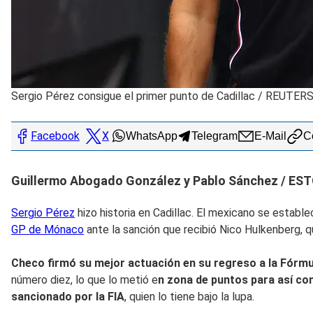
Sergio Pérez consigue el primer punto de Cadillac
/
REUTER
Facebook
X
WhatsApp
Telegram
E-Mail
Co
Guillermo Abogado González y Pablo Sánchez / ES
Sergio Pérez
hizo historia en Cadillac. El mexicano se establ
GP de Mónaco
ante la sanción que recibió Nico Hulkenberg, qu
Checo firmó su mejor actuación en su regreso a la Fórmu
número diez, lo que lo metió e
n zona de puntos para así con
sancionado por la FIA
, quien lo tiene bajo la lupa.