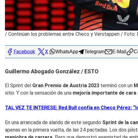
/
Continúan los problemas entre Checo y Verstappen / Foto:
Facebook
X
WhatsApp
Telegram
E-Mail
Co
Guillermo Abogado González / ESTO
El Sprint del
Gran Premio de Austria 2023
terminó con un
M
sitio. Y con la sensación de una
mejoría importante de cara 
TAL VEZ TE INTERESE: Red Bull confía en Checo Pérez: “l
En una arrancada de alarido de este segundo
Sprint de la ca
apenas en la primera vuelta, de las 24 pactadas. Los dos pilo
maniobra de carrera.
Pero que demostró enemistad de amb