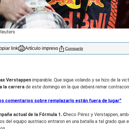
 Reuters
piar link
Artículo impreso
Compartir
ax Verstappen
imparable. Que sigue volando y se hizo de la vic
a la carrera
de este domingo en la que deberá remar contracorri
os comentarios sobre remplazarlo están fuera de lugar”
mpaña actual de la Fórmula 1. C
heco Pérez y Verstappen, amb
tos del equipo austriaco entraron en una batalla a tal grado que
os.