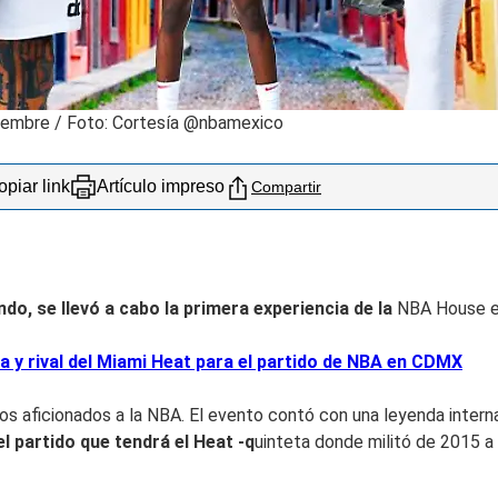
viembre / Foto: Cortesía @nbamexico
piar link
Artículo impreso
Compartir
do, se llevó a cabo la primera experiencia de la
NBA House e
a y rival del Miami Heat para el partido de NBA en CDMX
a los aficionados a la NBA. El evento contó con una leyenda inter
 partido que tendrá el Heat -q
uinteta donde militó de 2015 a