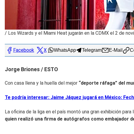
/
Los Wizards y el Miami Heat jugarán en la CDMX el 2 de no
Facebook
X
WhatsApp
Telegram
E-Mail
Co
Jorge Briones / ESTO
Con casa llena y la huella del mejor
“deporte ráfaga” del mun
Te podría interesar: Jaime Jáquez jugará en México: Fech
La oficina de la liga en el país montó una gran exhibición par
quien realizó una firma de autógrafos como embajador del