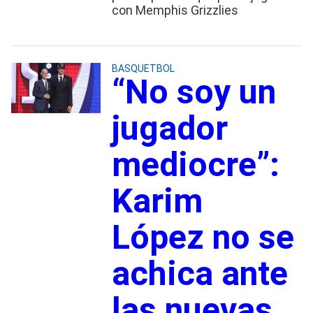
con Memphis Grizzlies
BASQUETBOL
“No soy un
jugador
mediocre”:
Karim
López no se
achica ante
las nuevas