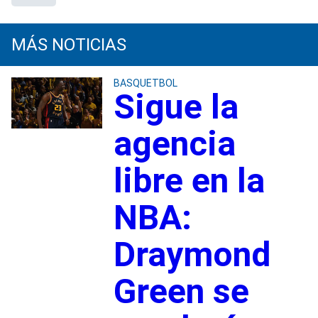
MÁS NOTICIAS
BASQUETBOL
Sigue la
agencia
libre en la
NBA:
Draymond
Green se