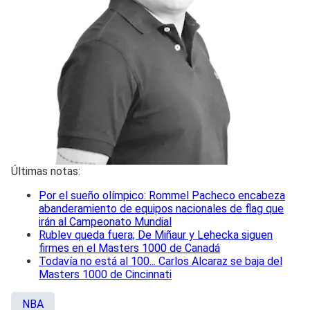
Últimas notas:
Por el sueño olímpico: Rommel Pacheco encabeza
abanderamiento de equipos nacionales de flag que
irán al Campeonato Mundial
Rublev queda fuera; De Miñaur y Lehecka siguen
firmes en el Masters 1000 de Canadá
Todavía no está al 100... Carlos Alcaraz se baja del
Masters 1000 de Cincinnati
NBA