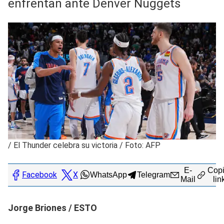
enfrentan ante Denver Nuggets
/
El Thunder celebra su victoria / Foto: AFP
E-
Copi
Facebook
X
WhatsApp
Telegram
Mail
lin
Jorge Briones / ESTO