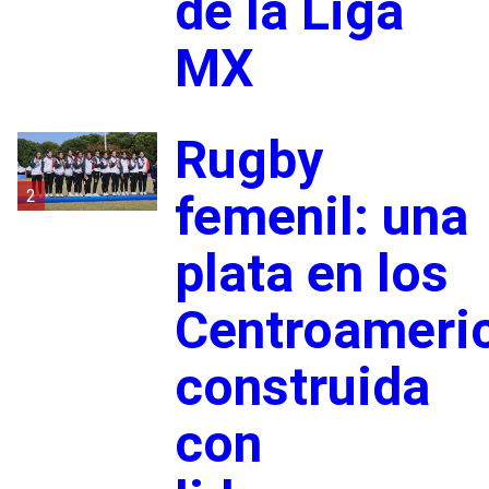
de la Liga
MX
Rugby
2
femenil: una
plata en los
Centroameri
construida
con