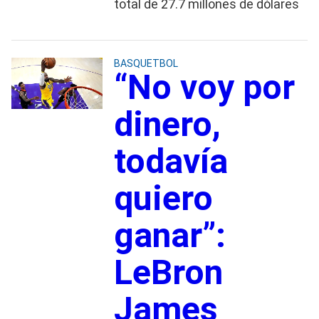
total de 27.7 millones de dólares
BASQUETBOL
“No voy por
dinero,
todavía
quiero
ganar”:
LeBron
James