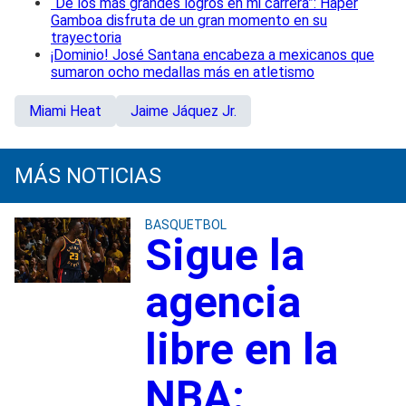
“De los más grandes logros en mi carrera”: Haper
Gamboa disfruta de un gran momento en su
trayectoria
¡Dominio! José Santana encabeza a mexicanos que
sumaron ocho medallas más en atletismo
Miami Heat
Jaime Jáquez Jr.
MÁS NOTICIAS
BASQUETBOL
Sigue la
agencia
libre en la
NBA: