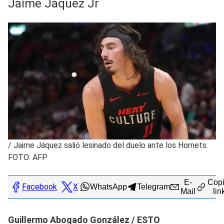
Jaime Jáquez Jr
/
Jaime Jáquez salió lesinado del duelo ante los Hornets.
FOTO: AFP
E-
Copi
Facebook
X
WhatsApp
Telegram
Mail
lin
Guillermo Abogado González / ESTO