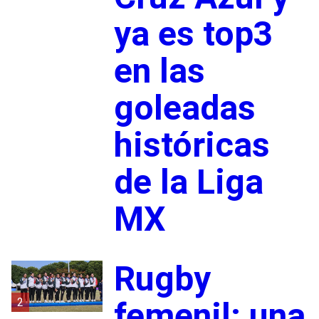
ya es top3
en las
goleadas
históricas
de la Liga
MX
Rugby
2
femenil: una