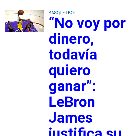
BASQUETBOL
“No voy por
dinero,
todavía
quiero
ganar”:
LeBron
James
justifica su