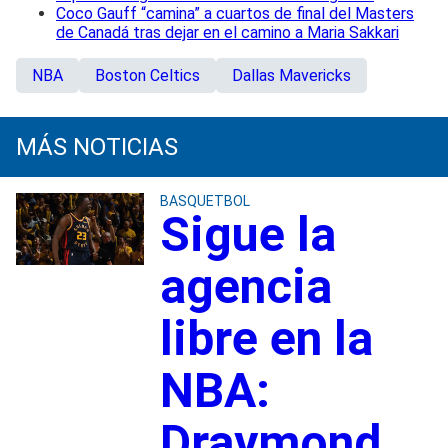
Coco Gauff “camina” a cuartos de final del Masters
de Canadá tras dejar en el camino a Maria Sakkari
NBA
Boston Celtics
Dallas Mavericks
MÁS NOTICIAS
BASQUETBOL
Sigue la
agencia
libre en la
NBA:
Draymond