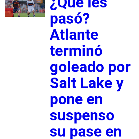
¿Qué les
1
pasó?
Atlante
terminó
goleado por
Salt Lake y
pone en
suspenso
su pase en