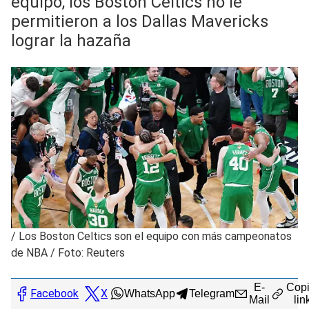
equipo, los Boston Celtics no le
permitieron a los Dallas Mavericks
lograr la hazaña
/
Los Boston Celtics son el equipo con más campeonatos
de NBA / Foto: Reuters
E-
Copi
Facebook
X
WhatsApp
Telegram
Mail
lin