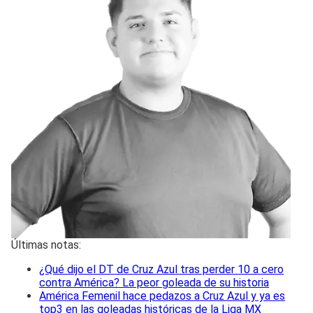
Últimas notas:
¿Qué dijo el DT de Cruz Azul tras perder 10 a cero
contra América? La peor goleada de su historia
América Femenil hace pedazos a Cruz Azul y ya es
top3 en las goleadas históricas de la Liga MX