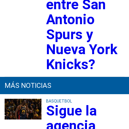
entre San
Antonio
Spurs y
Nueva York
Knicks?
MÁS NOTICIAS
BASQUETBOL
Sigue la
agencia