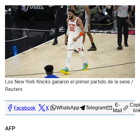
Los New York Knicks ganaron el primer partido de la serie
/
Reuters
E-
Copi
Facebook
X
WhatsApp
Telegram
Mail
lin
AFP