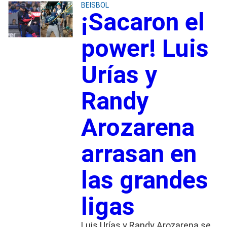
BEISBOL
¡Sacaron el
power! Luis
Urías y
Randy
Arozarena
arrasan en
las grandes
ligas
Luis Urías y Randy Arozarena se