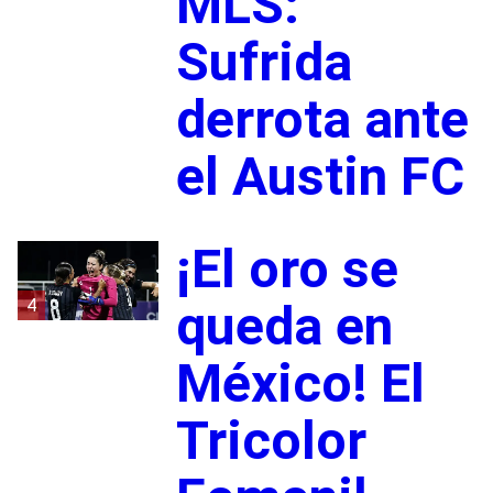
MLS:
Sufrida
derrota ante
el Austin FC
¡El oro se
4
queda en
México! El
Tricolor