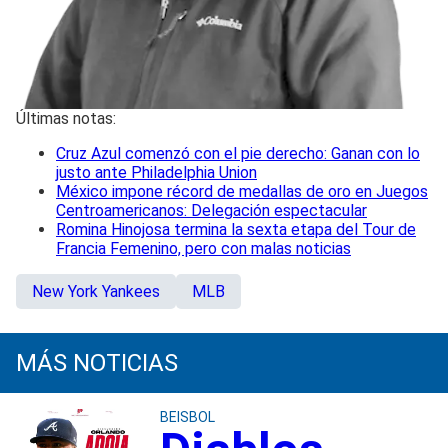
Últimas notas:
Cruz Azul comenzó con el pie derecho: Ganan con lo
justo ante Philadelphia Union
México impone récord de medallas de oro en Juegos
Centroamericanos: Delegación espectacular
Romina Hinojosa termina la sexta etapa del Tour de
Francia Femenino, pero con malas noticias
New York Yankees
MLB
MÁS NOTICIAS
BEISBOL