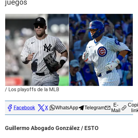
juegos
/
Los playoffs de la MLB
E-
Copi
Facebook
X
WhatsApp
Telegram
Mail
lin
Guillermo Abogado González / ESTO