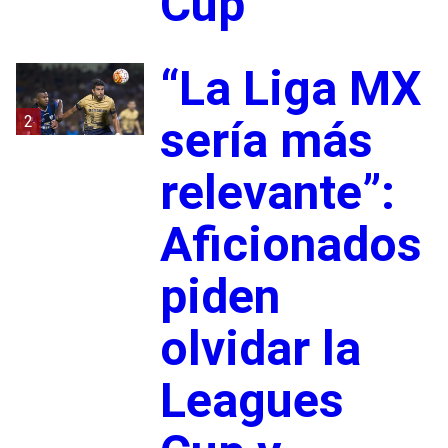
Cup
“La Liga MX
2
sería más
relevante”:
Aficionados
piden
olvidar la
Leagues