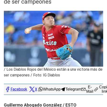
de ser campeones
/
Los Diablos Rojos del México están a una victoria más de
ser campeones / Foto: IG Diablos
E-
Copi
Facebook
X
WhatsApp
Telegram
Mail
lin
Guillermo Abogado González / ESTO