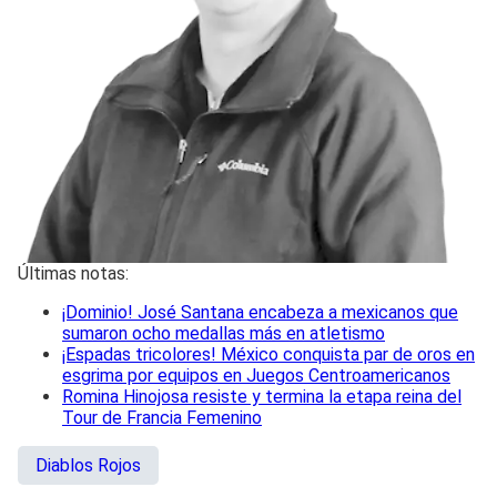
Últimas notas:
¡Dominio! José Santana encabeza a mexicanos que
sumaron ocho medallas más en atletismo
¡Espadas tricolores! México conquista par de oros en
esgrima por equipos en Juegos Centroamericanos
Romina Hinojosa resiste y termina la etapa reina del
Tour de Francia Femenino
Diablos Rojos