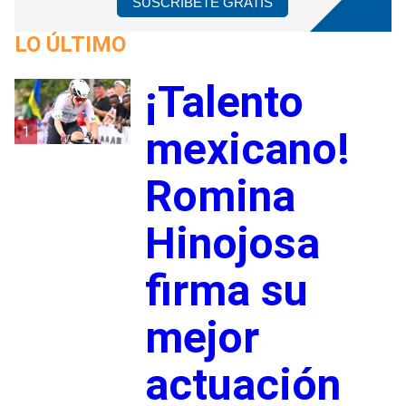
SUSCRÍBETE GRATIS
LO ÚLTIMO
¡Talento
1
mexicano!
Romina
Hinojosa
firma su
mejor
actuación