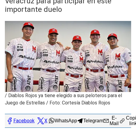
Veracruz para participar en este
importante duelo
/
Diablos Rojos ya tiene elegido a sus peloteros para el
Juego de Estrellas / Foto: Cortesía Diablos Rojos
E-
Copi
Facebook
X
WhatsApp
Telegram
Mail
lin