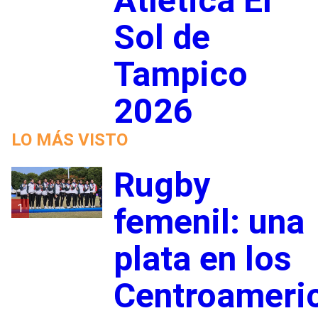
Atlética El
Sol de
Tampico
2026
LO MÁS VISTO
Rugby
1
femenil: una
plata en los
Centroameri