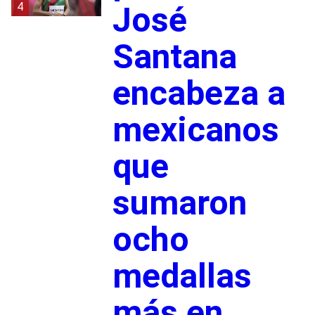
4
José
Santana
encabeza a
mexicanos
que
sumaron
ocho
medallas
más en