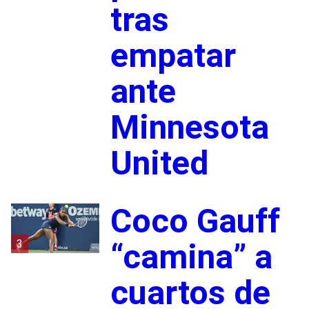
tras
empatar
ante
Minnesota
United
Coco Gauff
3
“camina” a
cuartos de