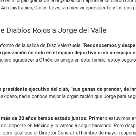
 en el organigrama de la organización capitalina se dieron cita
 Administración; Carlos Levy, también vicepresidente y los dos 
e Diablos Rojos a Jorge del Valle
nformó de la salida de Díaz Valenzuela. “
Reconocemos y despedi
rganización no solo en el equipo deportivo creó un equipo efi
quiero agradecer a Othón, un amigo en esta familia, estoy segu
o presidente ejecutivo del club, “sus ganas de prender, de i
xicano, nadie conoce mejor la organización que Jorge para segui
 más de 20 años hemos estado juntos. Primer
o estuvimos en
 del deporte en México y lo vamos a seguir haciendo. Pero desp
, pero igual que el Director General, el hombre de mayor respons