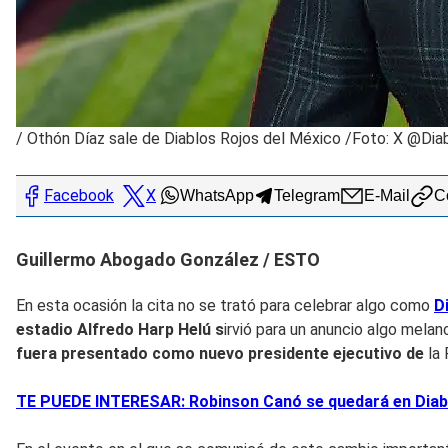
/
Othón Díaz sale de Diablos Rojos del México /Foto: X @Di
Facebook
X
WhatsApp
Telegram
E-Mail
Co
Guillermo Abogado González / ESTO
En esta ocasión la cita no se trató para celebrar algo como
D
estadio Alfredo Harp Helú
s
irvió para un anuncio algo mela
fuera presentado como nuevo presidente ejecutivo de
la 
TE PUEDE INTERESAR: Robinson Canó se quedará en Diablo