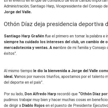
En el evento en el que se comunicó de este cambio importante
Administración; Santiago Harp, Vicepresidente del Consejo de
Jorge del Valle.
Othón Díaz deja presidencia deportiva d
Santiago Harp Grañén f
ue el primero en tomar la palabra e i
siempre ha cuidado los intereses del club, un cambio de o
mercadotecnia y ventas. A no
mbre de mi familia y Consejo 
éxitos”.
Al mismo tiempo
le dio la bienvenida a Jorge del Valle com
ideal. V
amos por nuevos triunfos, apostamos por el talento me
del deporte en el país”.
Por su lado,
Don Alfredo Harp
recordó que
“Othón Díaz por
pudimos trabajar muy bien y hacer muchas cosas en beneficio
de dirigir a
Diablo Rojos
en el puesto de Presidente Ejecutivo