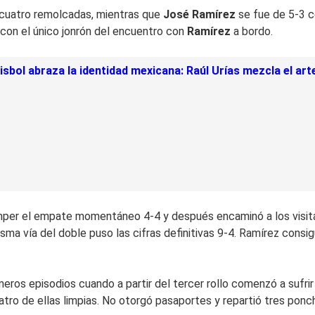
 cuatro remolcadas, mientras que
José Ramírez
se fue de 5-3 c
con el único jonrón del encuentro con
Ramírez
a bordo.
isbol abraza la identidad mexicana: Raúl Urías mezcla el art
er el empate momentáneo 4-4 y después encaminó a los visitante
isma vía del doble puso las cifras definitivas 9-4. Ramírez consi
imeros episodios cuando a partir del tercer rollo comenzó a sufr
uatro de ellas limpias. No otorgó pasaportes y repartió tres ponc