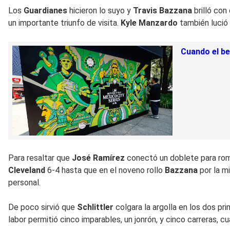
Los
Guardianes
hicieron lo suyo y
Travis Bazzana
brilló con
un importante triunfo de visita.
Kyle Manzardo
también lució 
Cuando el be
Para resaltar que
José Ramírez
conectó un doblete para romp
Cleveland
6-4 hasta que en el noveno rollo
Bazzana
por la m
personal.
De poco sirvió que
Schlittler
colgara la argolla en los dos pr
labor permitió cinco imparables, un jonrón, y cinco carreras, c