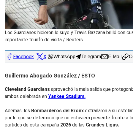
Los Guardianes hicieron lo suyo y Travis Bazzana brilló con c
importante triunfo de visita
/
Reuters
Facebook
X
WhatsApp
Telegram
E-Mail
Co
Guillermo Abogado González / ESTO
Cleveland Guardians
aprovechó la mala salida que protagoniz
ambos celebrada en
Yankee Stadium.
Además, los
Bombarderos del Bronx
extrañaron a su estelar
por lo que se determinó que no estuviera presente frente a lo
partidos de esta campaña
2026
de las
Grandes Ligas.