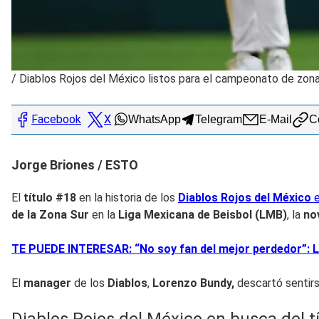
/
Diablos Rojos del México listos para el campeonato de zon
Facebook
X
WhatsApp
Telegram
E-Mail
Co
Jorge Briones / ESTO
El
título #18
en la historia de los
Diablos Rojos del México
de la Zona Sur
en la
Liga Mexicana de Beisbol (LMB)
, la
no
TE PUEDE INTERESAR: “No soy fan del mejor perdedor”: L
El
manager
de los
Diablos
,
Lorenzo Bundy,
descartó sentirs
Diablos Rojos del México en busca del tí