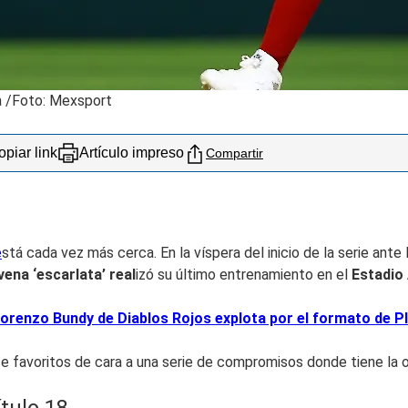
a /Foto: Mexsport
piar link
Artículo impreso
Compartir
e
stá cada vez más cerca. En la víspera del inicio de la serie ante
vena ‘escarlata’ real
izó su último entrenamiento en el
Estadio 
orenzo Bundy de Diablos Rojos explota por el formato de P
e favoritos de cara a una serie de compromisos donde tiene la 
tulo 18