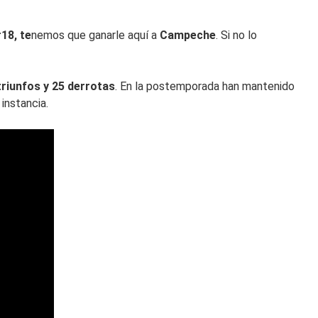
#18, te
nemos que ganarle aquí a
Campeche
. Si no lo
triunfos y 25 derrotas
. En la postemporada han mantenido
instancia.