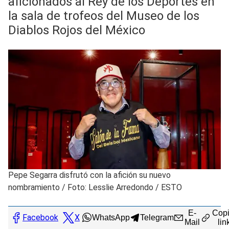
aficionados al Rey de los Deportes en
la sala de trofeos del Museo de los
Diablos Rojos del México
Pepe Segarra disfrutó con la afición su nuevo
nombramiento
/
Foto: Lesslie Arredondo / ESTO
E-
Copi
Facebook
X
WhatsApp
Telegram
Mail
lin