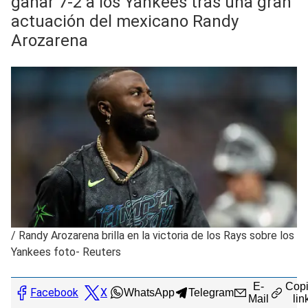
ganar 7-2 a los Yankees tras una gran
actuación del mexicano Randy
Arozarena
/
Randy Arozarena brilla en la victoria de los Rays sobre los
Yankees foto- Reuters
E-
Copi
Facebook
X
WhatsApp
Telegram
Mail
lin