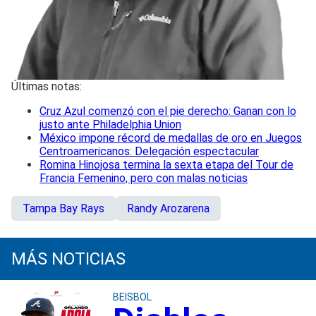
Últimas notas:
Cruz Azul comenzó con el pie derecho: Ganan con lo
justo ante Philadelphia Union
México impone récord de medallas de oro en Juegos
Centroamericanos: Delegación espectacular
Romina Hinojosa termina la sexta etapa del Tour de
Francia Femenino, pero con malas noticias
Tampa Bay Rays
Randy Arozarena
MÁS NOTICIAS
BEISBOL