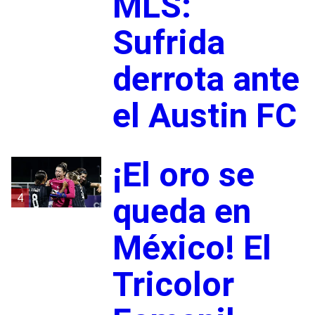
MLS:
Sufrida
derrota ante
el Austin FC
¡El oro se
4
queda en
México! El
Tricolor