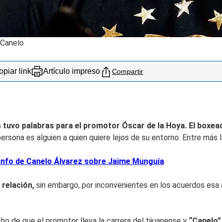
@Canelo
piar link
Artículo impreso
Compartir
 tuvo palabras para el promotor Óscar de la Hoya. El boxead
ersona es alguien a quien quiere lejos de su entorno. Entre más l
triunfo de Canelo Álvarez sobre Jaime Munguía
 relación,
sin embargo, por inconvenientes en los acuerdos esa 
o de que el promotor lleva la carrera del tijuanense y
“Canelo”