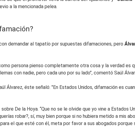
evio a la mencionada pelea.
ifamación?
 con demandar al tapatío por supuestas difamaciones, pero
Álva
o como persona pienso completamente otra cosa y la verdad es q
blemas con nadie, pero cada uno por su lado", comentó Saúl Álva
aúl Álvarez, éste señaló: "En Estados Unidos, difamación es cua
 sobre De la Hoya. “Que no se le olvide que yo vine a Estados U
querías robar?, sí, muy bien porque si no hubiera metido a mis a
 para el que esté con él, meta por favor a sus abogados porque