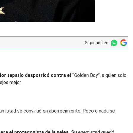
Síguenos en:
or tapatío despotricó contra el “
Golden Boy”, a quien solo
ejos mejor.
amistad se convirtió en aborrecimiento. Poco o nada se
 era el protagonista de la pelea. Su
enemistad quedó