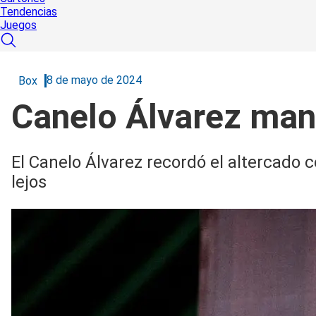
Tendencias
Juegos
8 de mayo de 2024
Box
Canelo Álvarez mand
El Canelo Álvarez recordó el altercado 
lejos