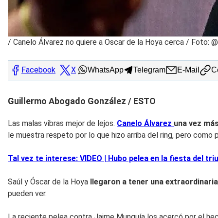
/
Canelo Álvarez no quiere a Oscar de la Hoya cerca / Foto: 
Facebook
X
WhatsApp
Telegram
E-Mail
Co
Guillermo Abogado González / ESTO
Las malas vibras mejor de lejos.
Canelo Álvarez
una vez más
le muestra respeto por lo que hizo arriba del ring, pero como p
Tal vez te interese: VIDEO | Hubo pelea en la fiesta del 
Saúl y Óscar de la Hoya
llegaron a tener una extraordinaria
pueden ver.
La reciente pelea contra Jaime Munguía los acercó por el hech