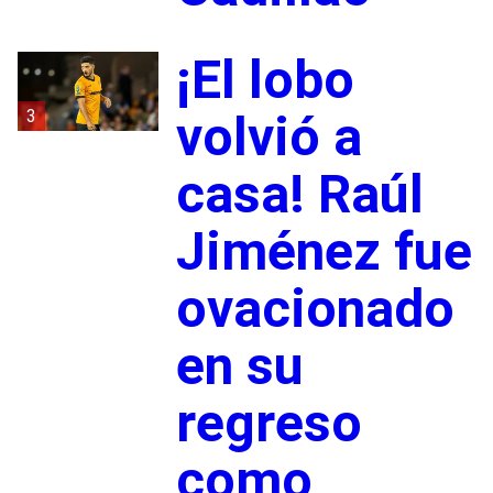
¡El lobo
3
volvió a
casa! Raúl
Jiménez fue
ovacionado
en su
regreso
como