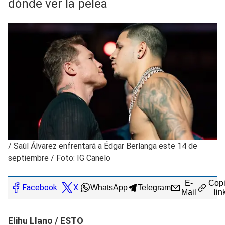
dónde ver la pelea
/
Saúl Álvarez enfrentará a Édgar Berlanga este 14 de
septiembre / Foto: IG Canelo
E-
Copi
Facebook
X
WhatsApp
Telegram
Mail
lin
Elihu Llano / ESTO