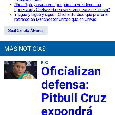
Rhea Ripley reaparece por primera vez desde su
operación; ¿Chelsea Green será campeona definitiva?
Y sigue y sigue y sigue... Chicharito dice que prefería
retirarse en Manchester United que en Chivas
Saúl Canelo Álvarez
MÁS NOTICIAS
BOX
Oficializan
defensa:
Pitbull Cruz
expondrá