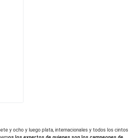
siete y ocho y luego plata, internacionales y todos los cintos
abem
os los expertos de quienes son los campeones de