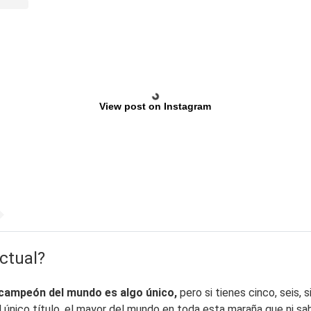
View post on Instagram
ctual?
e campeón del mundo es algo único,
pero si tienes cinco, seis, 
el único título, el mayor del mundo en toda esta maraña que ni s