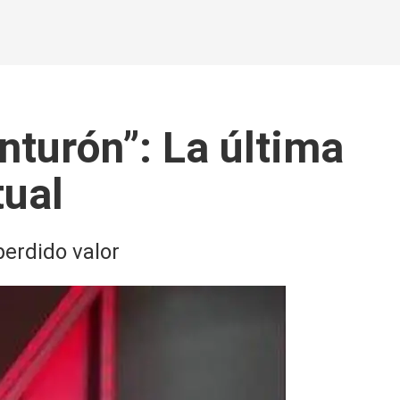
inturón”: La última
tual
erdido valor