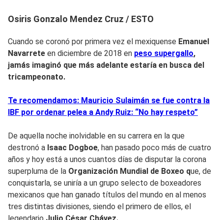
Osiris Gonzalo Mendez Cruz / ESTO
Cuando se coronó por primera vez el mexiquense
Emanuel
Navarrete
en diciembre de 2018 en
peso supergallo
,
jamás imaginó que más adelante estaría en busca del
tricampeonato.
Te recomendamos: Mauricio Sulaimán se fue contra la
IBF por ordenar pelea a Andy Ruiz: “No hay respeto”
De aquella noche inolvidable en su carrera en la que
destronó a
Isaac Dogboe
, han pasado poco más de cuatro
años y hoy está a unos cuantos días de disputar la corona
superpluma de la
Organización Mundial de Boxeo q
ue, de
conquistarla, se uniría a un grupo selecto de boxeadores
mexicanos que han ganado títulos del mundo en al menos
tres distintas divisiones, siendo el primero de ellos, el
legendario
Julio César Chávez.