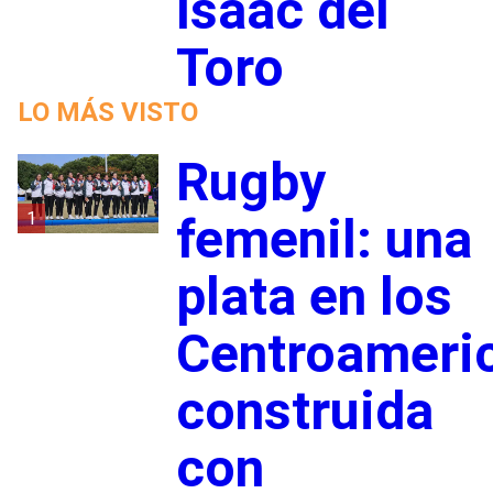
Isaac del
Toro
LO MÁS VISTO
Rugby
1
femenil: una
plata en los
Centroameri
construida
con