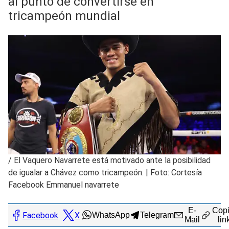
al punto de convertirse en
tricampeón mundial
/
El Vaquero Navarrete está motivado ante la posibilidad
de igualar a Chávez como tricampeón. | Foto: Cortesía
Facebook Emmanuel navarrete
E-
Copi
Facebook
X
WhatsApp
Telegram
Mail
lin