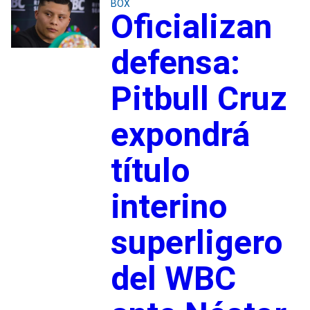
BOX
Oficializan
defensa:
Pitbull Cruz
expondrá
título
interino
superligero
del WBC