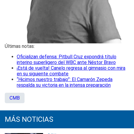
Últimas notas:
Oficializan defensa: Pitbull Cruz expondrá título
interino superligero del WBC ante Néstor Bravo
¡Está de vuelta! Canelo regresa al gimnasio con mira
en su siguiente combate
“Hicimos nuestro trabajo”: El Camarón Zepeda
respalda su victoria en la intensa preparación
CMB
MÁS NOTICIAS