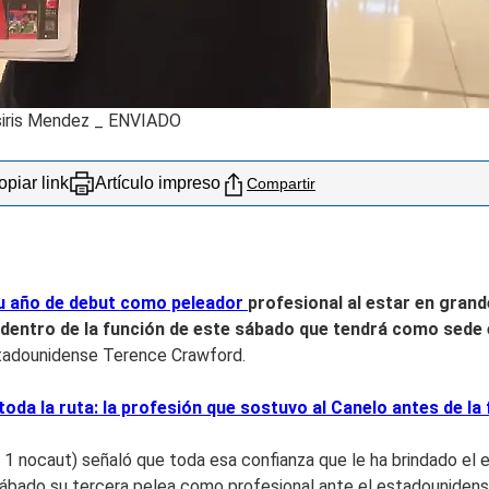
Osiris Mendez _ ENVIADO
piar link
Artículo impreso
Compartir
u año de debut como peleador
profesional al estar en gran
 dentro de la función de este sábado que tendrá como sede 
estadounidense Terence Crawford.
da la ruta: la profesión que sostuvo al Canelo antes de la
, 1 nocaut) señaló que toda esa confianza que le ha brindado el 
ábado su tercera pelea como profesional ante el estadounidense