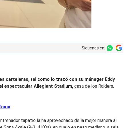
Síguenos en:
des carteleras, tal como lo trazó con su mánager Eddy
el espectacular Allegiant Stadium,
casa de los Raiders,
 fama
entrenador tapatío la ha aprovechado de la mejor manera al
 Sona Akale (9-3, 4 KOs), en duelo en peso mediano, a seis