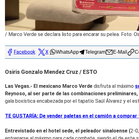
/
Marco Verde se declara listo para encarar su pelea. Foto: 
Facebook
X
WhatsApp
Telegram
E-Mail
Co
Osiris Gonzalo Mendez Cruz / ESTO
Las Vegas.- El mexicano Marco Verde
disfruta al máximo
s
Reynoso, al ser parte de las combinaciones preliminares,
gala boxística encabezada por el tapatío Saúl Álvarez y el 
TE GUSTARÍA: De vender paletas en el camión a comprar to
Entrevistado en el hotel sede, el peleador sinaloense (
2-0
entrenarse al máximo para cada combate, siendo el de este s